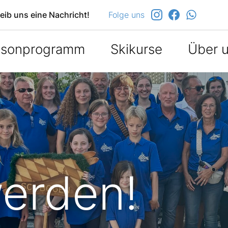
eib uns eine Nachricht!
Folge uns
isonprogramm
Skikurse
Über 
werden!